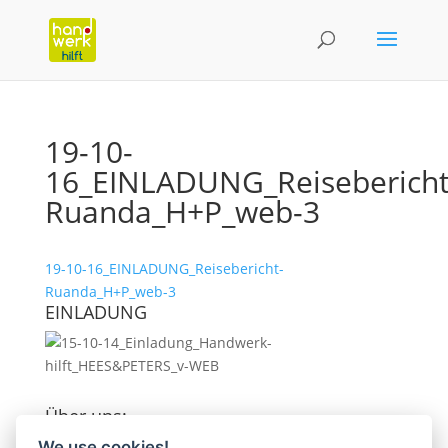
19-10-
16_EINLADUNG_Reisebericht
Ruanda_H+P_web-3
19-10-16_EINLADUNG_Reisebericht-
Ruanda_H+P_web-3
EINLADUNG
Über uns:
HANDWERK HILFT e.V. ist aus einer Initiative der
We use cookies!