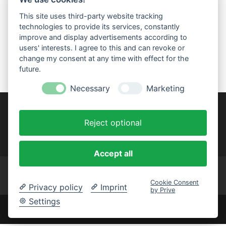
Schreinerinnung Trier-Saarburg entstanden.
This site uses third-party website tracking
Satzungsgemäßes Ziel des gemeinnützigen Vereins
technologies to provide its services, constantly
ist die Realisierung sozialer Projekte. Dabei spielt die
improve and display advertisements according to
Förderung schulischer und beruflicher Ausbildung
users' interests. I agree to this and can revoke or
eine tragende Rolle.
change my consent at any time with effect for the
future.
Necessary
Marketing
Reject optional
Accept all
Impressum
Datenschutzerklärung
Satzung
Cookie-Einstellungen
Cookie Consent
Privacy policy
Imprint
by Prive
Settings
© 2026 - Handwerk hilft e. V.