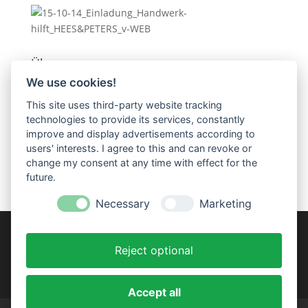
Über uns:
We use cookies!
HANDWERK HILFT e.V. ist aus einer Initiative der
Schreinerinnung Trier-Saarburg entstanden.
This site uses third-party website tracking
Satzungsgemäßes Ziel des gemeinnützigen Vereins
technologies to provide its services, constantly
ist die Realisierung sozialer Projekte. Dabei spielt die
improve and display advertisements according to
Förderung schulischer und beruflicher Ausbildung
users' interests. I agree to this and can revoke or
eine tragende Rolle.
change my consent at any time with effect for the
future.
Necessary
Marketing
Reject optional
Accept all