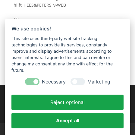
Über uns:
We use cookies!
HANDWERK HILFT e.V. ist aus einer Initiative der
Schreinerinnung Trier-Saarburg entstanden.
This site uses third-party website tracking
Satzungsgemäßes Ziel des gemeinnützigen Vereins
technologies to provide its services, constantly
ist die Realisierung sozialer Projekte. Dabei spielt die
improve and display advertisements according to
Förderung schulischer und beruflicher Ausbildung
users' interests. I agree to this and can revoke or
eine tragende Rolle.
change my consent at any time with effect for the
future.
Necessary
Marketing
Reject optional
Accept all
Impressum
Datenschutzerklärung
Satzung