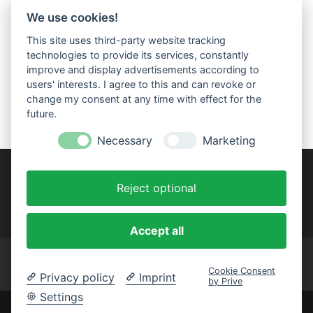
We use cookies!
HANDWERK HILFT e.V. ist aus einer Initiative der
Schreinerinnung Trier-Saarburg entstanden.
This site uses third-party website tracking
Satzungsgemäßes Ziel des gemeinnützigen Vereins
technologies to provide its services, constantly
ist die Realisierung sozialer Projekte. Dabei spielt die
improve and display advertisements according to
Förderung schulischer und beruflicher Ausbildung
users' interests. I agree to this and can revoke or
change my consent at any time with effect for the
eine tragende Rolle.
future.
Necessary
Marketing
Reject optional
Accept all
Impressum
Datenschutzerklärung
Satzung
Cookie Consent
Cookie-Einstellungen
Privacy policy
Imprint
by Prive
Settings
© 2026 - Handwerk hilft e. V.